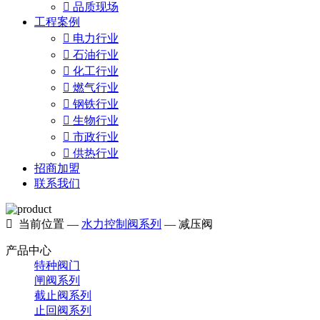

品质现场
工程案例

电力行业

石油行业

化工行业

燃气行业

钢铁行业

生物行业

市政行业

供热行业
招商加盟
联系我们

当前位置 —
水力控制阀系列
— 减压阀
产品中心
特种阀门
闸阀系列
截止阀系列
止回阀系列