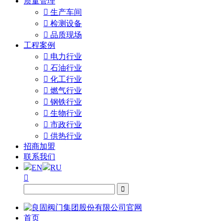
质量管理

生产车间

检测设备

品质现场
工程案例

电力行业

石油行业

化工行业

燃气行业

钢铁行业

生物行业

市政行业

供热行业
招商加盟
联系我们
EN
RU


首页