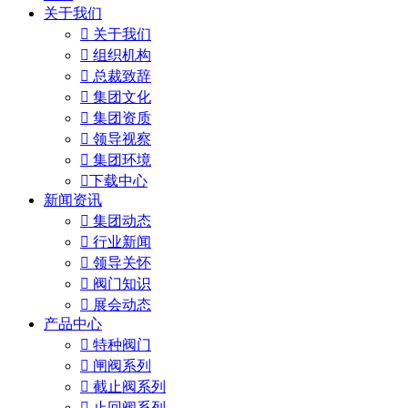
关于我们

关于我们

组织机构

总裁致辞

集团文化

集团资质

领导视察

集团环境

下载中心
新闻资讯

集团动态

行业新闻

领导关怀

阀门知识

展会动态
产品中心

特种阀门

闸阀系列

截止阀系列

止回阀系列