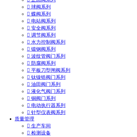

球阀系列

蝶阀系列

电站阀系列

安全阀系列

调节阀系列

水力控制阀系列

锻钢阀系列

波纹管阀门系列

防腐阀系列

平板刀型闸阀系列

钛镍锆阀门系列

油田阀门系列

液化气阀门系列

铜阀门系列

电动执行器系列

针型仪表阀系列
质量管理

生产车间

检测设备