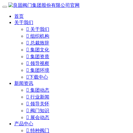
首页
关于我们

关于我们

组织机构

总裁致辞

集团文化

集团资质

领导视察

集团环境

下载中心
新闻资讯

集团动态

行业新闻

领导关怀

阀门知识

展会动态
产品中心

特种阀门