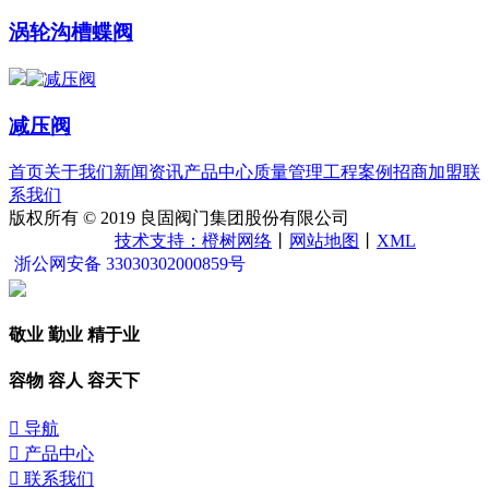
涡轮沟槽蝶阀
减压阀
首页
关于我们
新闻资讯
产品中心
质量管理
工程案例
招商加盟
联
系我们
版权所有 © 2019 良固阀门集团股份有限公司
浙ICP备
15042321号-5
技术支持：橙树网络
丨
网站地图
丨
XML
浙公网安备 33030302000859号
敬业 勤业 精于业
容物 容人 容天下

导航

产品中心

联系我们