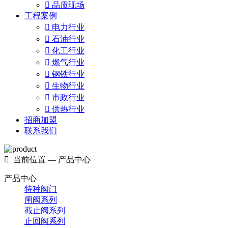

品质现场
工程案例

电力行业

石油行业

化工行业

燃气行业

钢铁行业

生物行业

市政行业

供热行业
招商加盟
联系我们

当前位置 — 产品中心
产品中心
特种阀门
闸阀系列
截止阀系列
止回阀系列