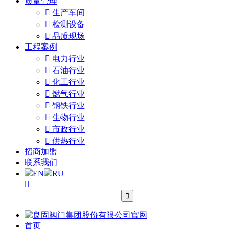
质量管理

生产车间

检测设备

品质现场
工程案例

电力行业

石油行业

化工行业

燃气行业

钢铁行业

生物行业

市政行业

供热行业
招商加盟
联系我们
EN
RU


首页