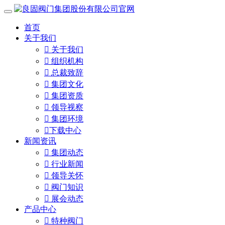
首页
关于我们

关于我们

组织机构

总裁致辞

集团文化

集团资质

领导视察

集团环境

下载中心
新闻资讯

集团动态

行业新闻

领导关怀

阀门知识

展会动态
产品中心

特种阀门