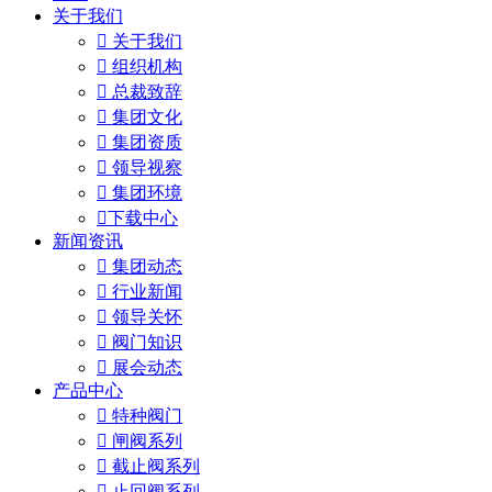
关于我们

关于我们

组织机构

总裁致辞

集团文化

集团资质

领导视察

集团环境

下载中心
新闻资讯

集团动态

行业新闻

领导关怀

阀门知识

展会动态
产品中心

特种阀门

闸阀系列

截止阀系列

止回阀系列