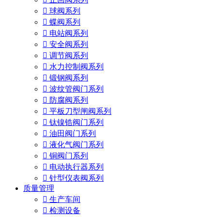

球阀系列

蝶阀系列

电站阀系列

安全阀系列

调节阀系列

水力控制阀系列

锻钢阀系列

波纹管阀门系列

防腐阀系列

平板刀型闸阀系列

钛镍锆阀门系列

油田阀门系列

液化气阀门系列

铜阀门系列

电动执行器系列

针型仪表阀系列
质量管理

生产车间

检测设备