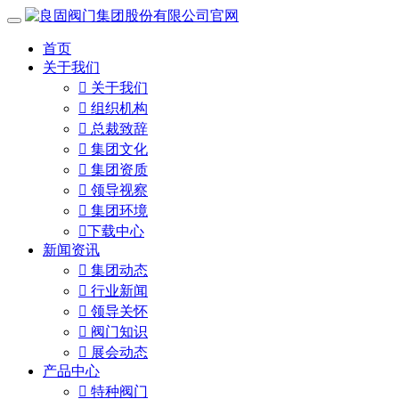
首页
关于我们

关于我们

组织机构

总裁致辞

集团文化

集团资质

领导视察

集团环境

下载中心
新闻资讯

集团动态

行业新闻

领导关怀

阀门知识

展会动态
产品中心

特种阀门