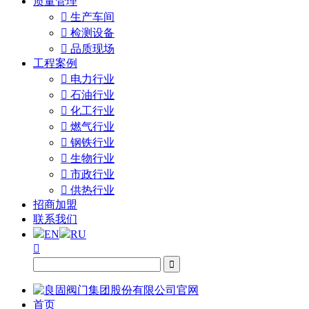
质量管理

生产车间

检测设备

品质现场
工程案例

电力行业

石油行业

化工行业

燃气行业

钢铁行业

生物行业

市政行业

供热行业
招商加盟
联系我们
EN
RU


首页