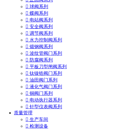

球阀系列

蝶阀系列

电站阀系列

安全阀系列

调节阀系列

水力控制阀系列

锻钢阀系列

波纹管阀门系列

防腐阀系列

平板刀型闸阀系列

钛镍锆阀门系列

油田阀门系列

液化气阀门系列

铜阀门系列

电动执行器系列

针型仪表阀系列
质量管理

生产车间

检测设备