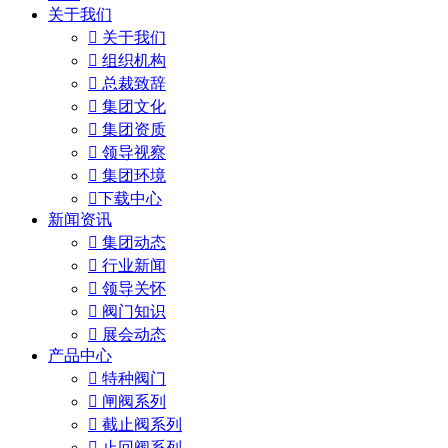
关于我们

关于我们

组织机构

总裁致辞

集团文化

集团资质

领导视察

集团环境

下载中心
新闻资讯

集团动态

行业新闻

领导关怀

阀门知识

展会动态
产品中心

特种阀门

闸阀系列

截止阀系列

止回阀系列