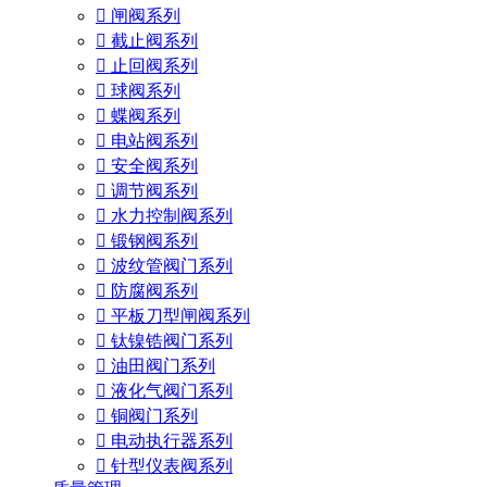

闸阀系列

截止阀系列

止回阀系列

球阀系列

蝶阀系列

电站阀系列

安全阀系列

调节阀系列

水力控制阀系列

锻钢阀系列

波纹管阀门系列

防腐阀系列

平板刀型闸阀系列

钛镍锆阀门系列

油田阀门系列

液化气阀门系列

铜阀门系列

电动执行器系列

针型仪表阀系列