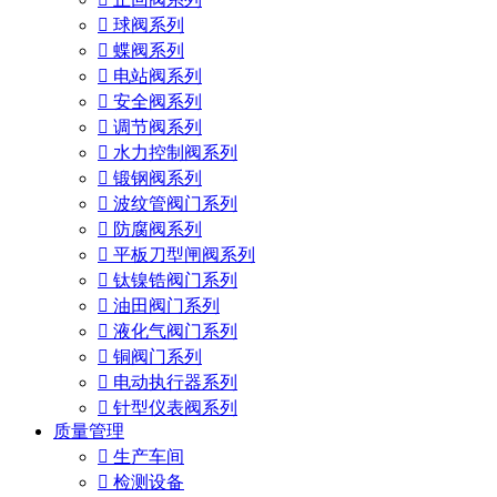

球阀系列

蝶阀系列

电站阀系列

安全阀系列

调节阀系列

水力控制阀系列

锻钢阀系列

波纹管阀门系列

防腐阀系列

平板刀型闸阀系列

钛镍锆阀门系列

油田阀门系列

液化气阀门系列

铜阀门系列

电动执行器系列

针型仪表阀系列
质量管理

生产车间

检测设备