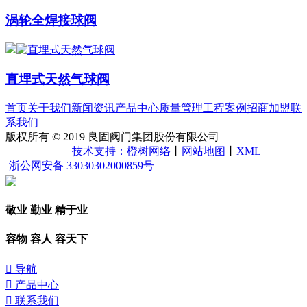
涡轮全焊接球阀
直埋式天然气球阀
首页
关于我们
新闻资讯
产品中心
质量管理
工程案例
招商加盟
联
系我们
版权所有 © 2019 良固阀门集团股份有限公司
浙ICP备
15042321号-5
技术支持：橙树网络
丨
网站地图
丨
XML
浙公网安备 33030302000859号
敬业 勤业 精于业
容物 容人 容天下

导航

产品中心

联系我们