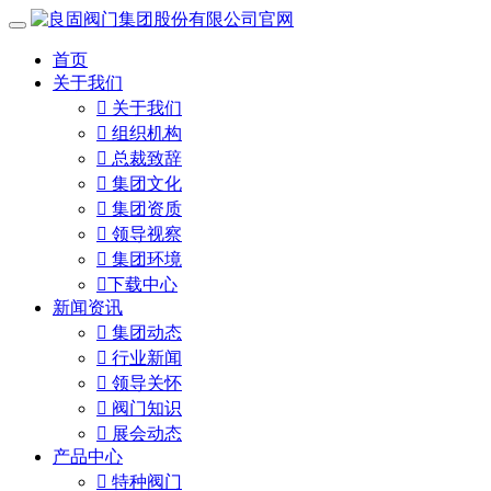
首页
关于我们

关于我们

组织机构

总裁致辞

集团文化

集团资质

领导视察

集团环境

下载中心
新闻资讯

集团动态

行业新闻

领导关怀

阀门知识

展会动态
产品中心

特种阀门