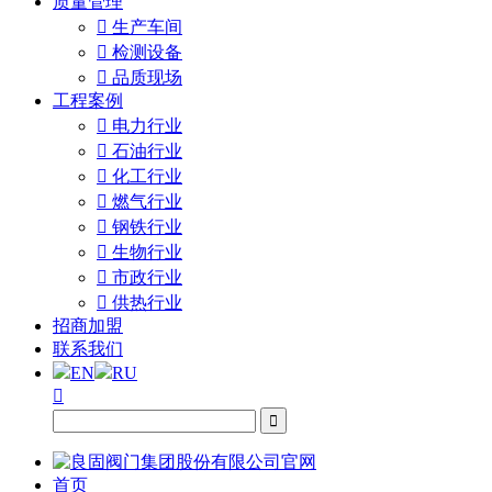
质量管理

生产车间

检测设备

品质现场
工程案例

电力行业

石油行业

化工行业

燃气行业

钢铁行业

生物行业

市政行业

供热行业
招商加盟
联系我们
EN
RU


首页