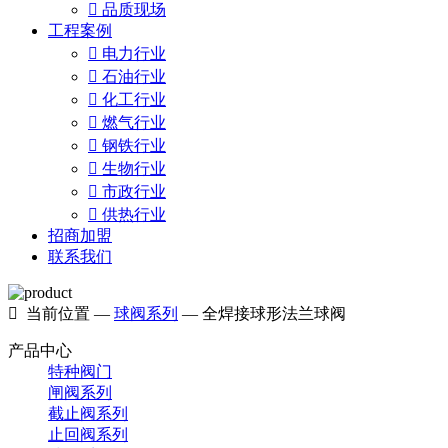

品质现场
工程案例

电力行业

石油行业

化工行业

燃气行业

钢铁行业

生物行业

市政行业

供热行业
招商加盟
联系我们

当前位置 —
球阀系列
— 全焊接球形法兰球阀
产品中心
特种阀门
闸阀系列
截止阀系列
止回阀系列