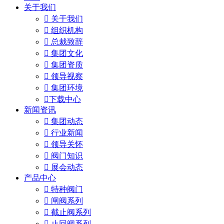
关于我们

关于我们

组织机构

总裁致辞

集团文化

集团资质

领导视察

集团环境

下载中心
新闻资讯

集团动态

行业新闻

领导关怀

阀门知识

展会动态
产品中心

特种阀门

闸阀系列

截止阀系列

止回阀系列