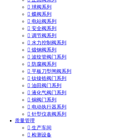

球阀系列

蝶阀系列

电站阀系列

安全阀系列

调节阀系列

水力控制阀系列

锻钢阀系列

波纹管阀门系列

防腐阀系列

平板刀型闸阀系列

钛镍锆阀门系列

油田阀门系列

液化气阀门系列

铜阀门系列

电动执行器系列

针型仪表阀系列
质量管理

生产车间

检测设备