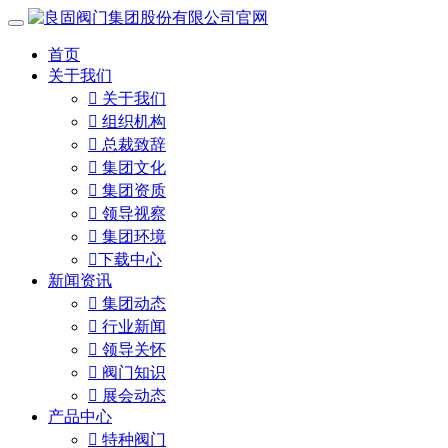
首页
关于我们

关于我们

组织机构

总裁致辞

集团文化

集团资质

领导视察

集团环境

下载中心
新闻资讯

集团动态

行业新闻

领导关怀

阀门知识

展会动态
产品中心

特种阀门