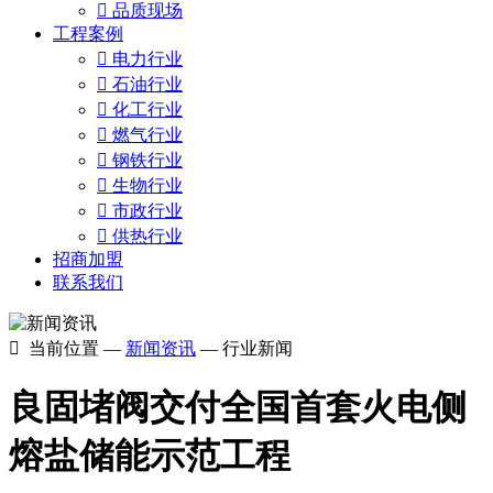

品质现场
工程案例

电力行业

石油行业

化工行业

燃气行业

钢铁行业

生物行业

市政行业

供热行业
招商加盟
联系我们

当前位置 —
新闻资讯
— 行业新闻
良固堵阀交付全国首套火电侧
熔盐储能示范工程