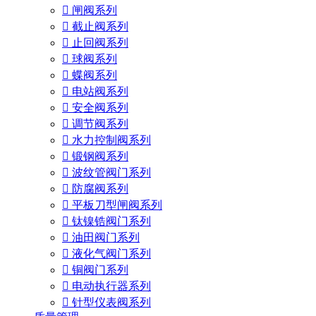

闸阀系列

截止阀系列

止回阀系列

球阀系列

蝶阀系列

电站阀系列

安全阀系列

调节阀系列

水力控制阀系列

锻钢阀系列

波纹管阀门系列

防腐阀系列

平板刀型闸阀系列

钛镍锆阀门系列

油田阀门系列

液化气阀门系列

铜阀门系列

电动执行器系列

针型仪表阀系列