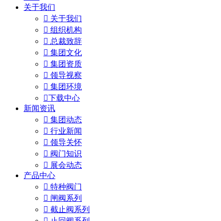
关于我们

关于我们

组织机构

总裁致辞

集团文化

集团资质

领导视察

集团环境

下载中心
新闻资讯

集团动态

行业新闻

领导关怀

阀门知识

展会动态
产品中心

特种阀门

闸阀系列

截止阀系列

止回阀系列