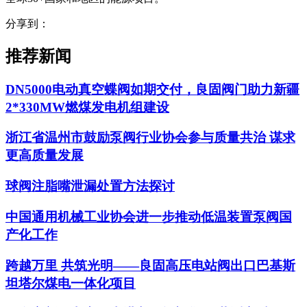
分享到：
推荐新闻
DN5000电动真空蝶阀如期交付，良固阀门助力新疆
2*330MW燃煤发电机组建设
浙江省温州市鼓励泵阀行业协会参与质量共治 谋求
更高质量发展
球阀注脂嘴泄漏处置方法探讨
中国通用机械工业协会进一步推动低温装置泵阀国
产化工作
跨越万里 共筑光明——良固高压电站阀出口巴基斯
坦塔尔煤电一体化项目