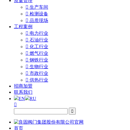
质量管理

生产车间

检测设备

品质现场
工程案例

电力行业

石油行业

化工行业

燃气行业

钢铁行业

生物行业

市政行业

供热行业
招商加盟
联系我们
EN
RU


首页