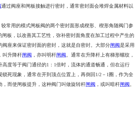
阀
通过阀座和闸板接触进行密封，通常密封面会堆焊金属材料以
。
，较常用的模式闸板阀的两个密封面形成楔形、楔形角随阀门参
的闸板，以改善其工艺性，弥补密封面角度在加工过程中产生的
的阀座来保证密封面的密封，这就是自密封。大部分
闸阀
是采用
，叫升降杆
闸阀
，亦叫明杆
闸阀
。通常在升降杆上有梯形螺纹，
高度等于阀门通径的1：1倍时，流体的通道畅通，但在运行
死现象，通常在开到顶点位置上，再倒回1/2－1圈，作为全
动，而使闸板提升，这种阀门叫做旋转杆
闸阀
，或叫暗杆
闸阀
。