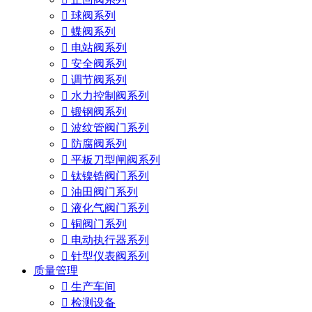

球阀系列

蝶阀系列

电站阀系列

安全阀系列

调节阀系列

水力控制阀系列

锻钢阀系列

波纹管阀门系列

防腐阀系列

平板刀型闸阀系列

钛镍锆阀门系列

油田阀门系列

液化气阀门系列

铜阀门系列

电动执行器系列

针型仪表阀系列
质量管理

生产车间

检测设备