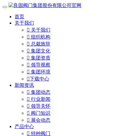
首页
关于我们

关于我们

组织机构

总裁致辞

集团文化

集团资质

领导视察

集团环境

下载中心
新闻资讯

集团动态

行业新闻

领导关怀

阀门知识

展会动态
产品中心

特种阀门