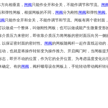
流体方向相垂直，
闸阀
只能作全开和全关，不能作调节和节流。
闸
闸板和弹性闸板，根据闸板的不同，
闸阀
分为刚性
闸阀
和弹性
闸阀
闸阀
只能作全开和全关，不能作调节和节流。闸板有两个密封面
可以做成一个整体，叫做刚性闸板；也可以做成能产生微量变形
靠介质压力来密封，即依靠介质压力将闸板的密封面压向另一侧
，以保证密封面的密封性。
闸阀
的闸板随阀杆一起作直线运动的
运动，也就是将操作转矩变为操作推力。开启阀门时，当闸板提升
志，即开不动的位置，作为它的全开位置。为考虑温度变化出现锁
来确定。有的
闸阀
，阀杆螺母设在闸板上，手轮转动带动阀杆转