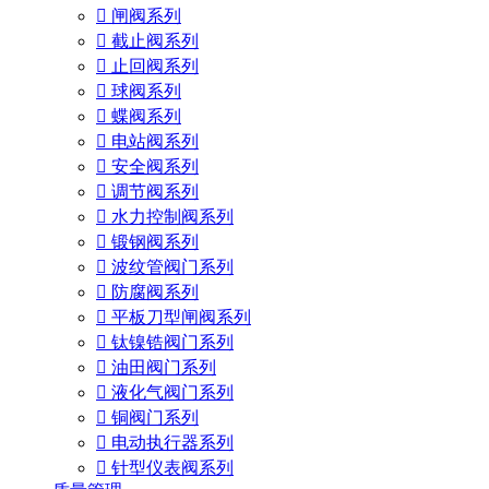

闸阀系列

截止阀系列

止回阀系列

球阀系列

蝶阀系列

电站阀系列

安全阀系列

调节阀系列

水力控制阀系列

锻钢阀系列

波纹管阀门系列

防腐阀系列

平板刀型闸阀系列

钛镍锆阀门系列

油田阀门系列

液化气阀门系列

铜阀门系列

电动执行器系列

针型仪表阀系列