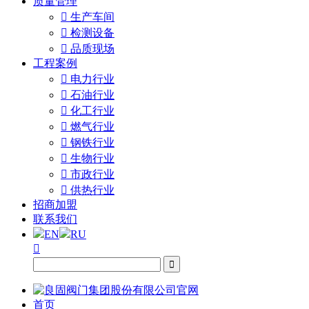
质量管理

生产车间

检测设备

品质现场
工程案例

电力行业

石油行业

化工行业

燃气行业

钢铁行业

生物行业

市政行业

供热行业
招商加盟
联系我们
EN
RU


首页