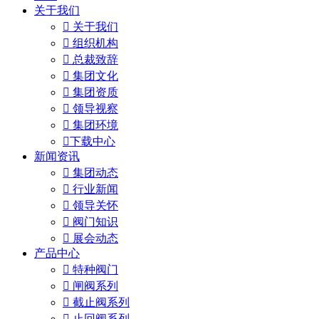
关于我们

关于我们

组织机构

总裁致辞

集团文化

集团资质

领导视察

集团环境

下载中心
新闻资讯

集团动态

行业新闻

领导关怀

阀门知识

展会动态
产品中心

特种阀门

闸阀系列

截止阀系列

止回阀系列