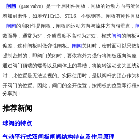
闸阀
（gate valve）是一个启闭件闸板，闸板的运动方向与
增加耐磨性，如堆焊1Cr13、STL6、不锈钢等。闸板有刚性
闸阀
的启闭件是闸板，闸板的运动方向与流体方向相垂直，
数而异，通常为5°，介质温度不高时为2°52'。楔式
闸阀
的闸板
偏差，这种闸板叫做弹性闸板。
闸阀
关闭时，密封面可以只依
强制密封的，即阀门关闭时，要依靠外力强行将闸板压向阀座
通过阀门顶端的螺母以及阀体上的导槽，将旋转运动变为直线
时，此位置是无法监视的。实际使用时，是以阀杆的顶点作为标
开阀门的位置。因此，阀门的全开位置，按闸板的位置即行程
分享到：
推荐新闻
球阀的特点
气动平行式双闸板闸阀结构特点及作用原理