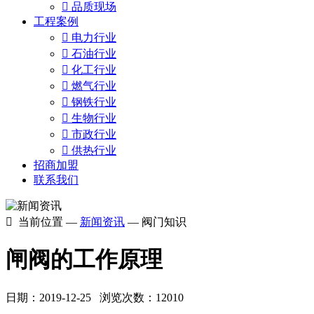

品质现场
工程案例

电力行业

石油行业

化工行业

燃气行业

钢铁行业

生物行业

市政行业

供热行业
招商加盟
联系我们

当前位置 —
新闻资讯
— 阀门知识
闸阀的工作原理
日期：2019-12-25 浏览次数：12010