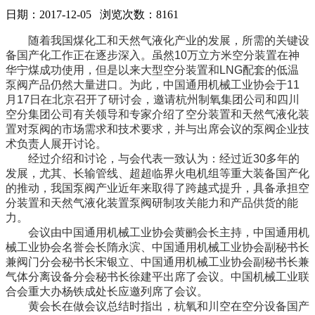
日期：2017-12-05 浏览次数：8161
随着我国煤化工和天然气液化产业的发展，所需的关键设
备国产化工作正在逐步深入。虽然10万立方米空分装置在神
华宁煤成功使用，但是以来大型空分装置和LNG配套的低温
泵阀产品仍然大量进口。为此，中国通用机械工业协会于11
月17日在北京召开了研讨会，邀请杭州制氧集团公司和四川
空分集团公司有关领导和专家介绍了空分装置和天然气液化装
置对泵阀的市场需求和技术要求，并与出席会议的泵阀企业技
术负责人展开讨论。
经过介绍和讨论，与会代表一致认为：经过近30多年的
发展，尤其、长输管线、超超临界火电机组等重大装备国产化
的推动，我国泵阀产业近年来取得了跨越式提升，具备承担空
分装置和天然气液化装置泵阀研制攻关能力和产品供货的能
力。
会议由中国通用机械工业协会黄鹂会长主持，中国通用机
械工业协会名誉会长隋永滨、中国通用机械工业协会副秘书长
兼阀门分会秘书长宋银立、中国通用机械工业协会副秘书长兼
气体分离设备分会秘书长徐建平出席了会议。中国机械工业联
合会重大办杨铁成处长应邀列席了会议。
黄会长在做会议总结时指出，杭氧和川空在空分设备国产