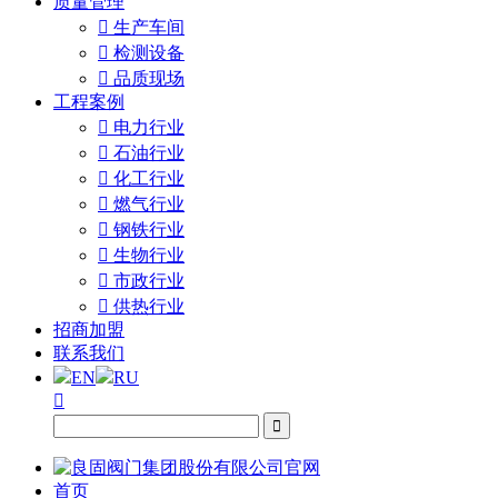
质量管理

生产车间

检测设备

品质现场
工程案例

电力行业

石油行业

化工行业

燃气行业

钢铁行业

生物行业

市政行业

供热行业
招商加盟
联系我们
EN
RU


首页