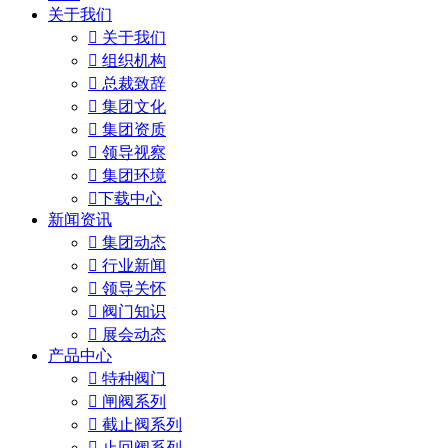
关于我们

关于我们

组织机构

总裁致辞

集团文化

集团资质

领导视察

集团环境

下载中心
新闻资讯

集团动态

行业新闻

领导关怀

阀门知识

展会动态
产品中心

特种阀门

闸阀系列

截止阀系列

止回阀系列