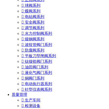

球阀系列

蝶阀系列

电站阀系列

安全阀系列

调节阀系列

水力控制阀系列

锻钢阀系列

波纹管阀门系列

防腐阀系列

平板刀型闸阀系列

钛镍锆阀门系列

油田阀门系列

液化气阀门系列

铜阀门系列

电动执行器系列

针型仪表阀系列
质量管理

生产车间

检测设备