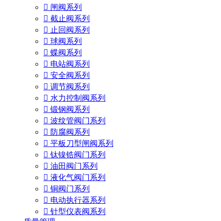

闸阀系列

截止阀系列

止回阀系列

球阀系列

蝶阀系列

电站阀系列

安全阀系列

调节阀系列

水力控制阀系列

锻钢阀系列

波纹管阀门系列

防腐阀系列

平板刀型闸阀系列

钛镍锆阀门系列

油田阀门系列

液化气阀门系列

铜阀门系列

电动执行器系列

针型仪表阀系列