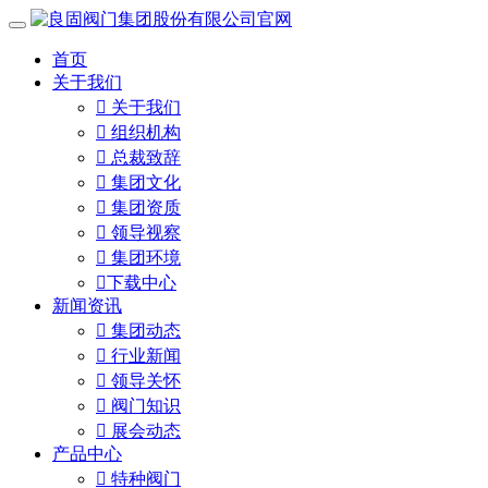
首页
关于我们

关于我们

组织机构

总裁致辞

集团文化

集团资质

领导视察

集团环境

下载中心
新闻资讯

集团动态

行业新闻

领导关怀

阀门知识

展会动态
产品中心

特种阀门