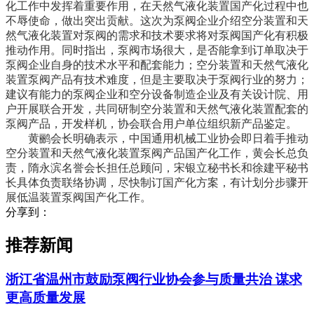
化工作中发挥着重要作用，在天然气液化装置国产化过程中也
不辱使命，做出突出贡献。这次为泵阀企业介绍空分装置和天
然气液化装置对
泵阀
的需求和技术要求将对泵阀国产化有积极
推动作用。同时指出，泵阀市场很大，是否能拿到订单取决于
泵阀企业自身的技术水平和配套能力；空分装置和天然气液化
装置泵阀产品有技术难度，但是主要取决于泵阀行业的努力；
建议有能力的泵阀企业和空分设备制造企业及有关设计院、用
户开展联合开发，共同研制空分装置和天然气液化装置配套的
泵阀产品，开发样机，协会联合用户单位组织新产品鉴定。
黄鹂会长明确表示，中国通用机械工业协会即日着手推动
空分装置和天然气液化装置泵阀产品国产化工作，黄会长总负
责，隋永滨名誉会长担任总顾问，宋银立秘书长和徐建平秘书
长具体负责联络协调，尽快制订国产化方案，有计划分步骤开
展低温装置泵阀国产化工作。
分享到：
推荐新闻
浙江省温州市鼓励泵阀行业协会参与质量共治 谋求
更高质量发展