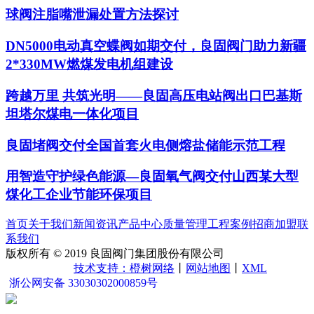
球阀注脂嘴泄漏处置方法探讨
DN5000电动真空蝶阀如期交付，良固阀门助力新疆
2*330MW燃煤发电机组建设
跨越万里 共筑光明——良固高压电站阀出口巴基斯
坦塔尔煤电一体化项目
良固堵阀交付全国首套火电侧熔盐储能示范工程
用智造守护绿色能源—良固氧气阀交付山西某大型
煤化工企业节能环保项目
首页
关于我们
新闻资讯
产品中心
质量管理
工程案例
招商加盟
联
系我们
版权所有 © 2019 良固阀门集团股份有限公司
浙ICP备
15042321号-5
技术支持：橙树网络
丨
网站地图
丨
XML
浙公网安备 33030302000859号