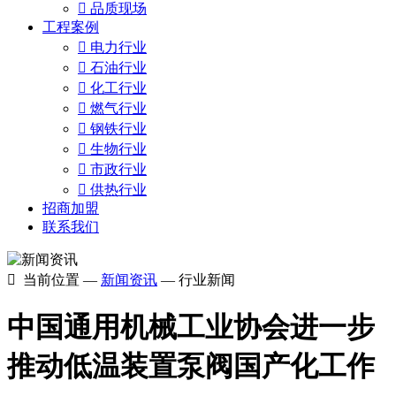

品质现场
工程案例

电力行业

石油行业

化工行业

燃气行业

钢铁行业

生物行业

市政行业

供热行业
招商加盟
联系我们

当前位置 —
新闻资讯
— 行业新闻
中国通用机械工业协会进一步
推动低温装置泵阀国产化工作